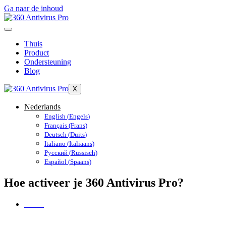
Ga naar de inhoud
Thuis
Product
Ondersteuning
Blog
X
Nederlands
English
(
Engels
)
Français
(
Frans
)
Deutsch
(
Duits
)
Italiano
(
Italiaans
)
Русский
(
Russisch
)
Español
(
Spaans
)
Hoe activeer je 360 Antivirus Pro?
Home