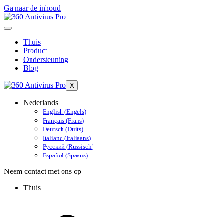
Ga naar de inhoud
Thuis
Product
Ondersteuning
Blog
X
Nederlands
English
(
Engels
)
Français
(
Frans
)
Deutsch
(
Duits
)
Italiano
(
Italiaans
)
Русский
(
Russisch
)
Español
(
Spaans
)
Neem contact met ons op
Thuis