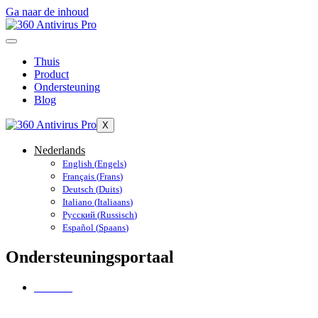
Ga naar de inhoud
Thuis
Product
Ondersteuning
Blog
X
Nederlands
English
(
Engels
)
Français
(
Frans
)
Deutsch
(
Duits
)
Italiano
(
Italiaans
)
Русский
(
Russisch
)
Español
(
Spaans
)
Ondersteuningsportaal
Zuhause