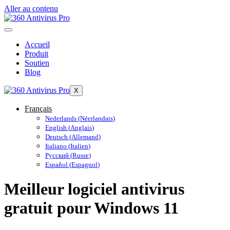
Aller au contenu
Accueil
Produit
Soutien
Blog
X
Français
Nederlands
(
Néerlandais
)
English
(
Anglais
)
Deutsch
(
Allemand
)
Italiano
(
Italien
)
Русский
(
Russe
)
Español
(
Espagnol
)
Meilleur logiciel antivirus
gratuit pour Windows 11