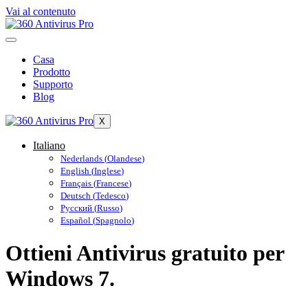
Vai al contenuto
Casa
Prodotto
Supporto
Blog
X
Italiano
Nederlands
(
Olandese
)
English
(
Inglese
)
Français
(
Francese
)
Deutsch
(
Tedesco
)
Русский
(
Russo
)
Español
(
Spagnolo
)
Ottieni Antivirus gratuito per
Windows 7.