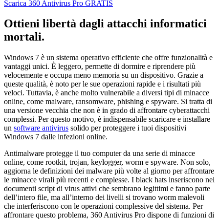
Scarica 360 Antivirus Pro GRATIS
Ottieni libertà dagli attacchi informatici
mortali.
Windows 7 è un sistema operativo efficiente che offre funzionalità e
vantaggi unici. È leggero, permette di dormire e riprendere più
velocemente e occupa meno memoria su un dispositivo. Grazie a
queste qualità, è noto per le sue operazioni rapide e i risultati più
veloci. Tuttavia, è anche molto vulnerabile a diversi tipi di minacce
online, come malware, ransomware, phishing e spyware. Si tratta di
una versione vecchia che non è in grado di affrontare cyberattacchi
complessi. Per questo motivo, è indispensabile scaricare e installare
un
software antivirus
solido per proteggere i tuoi dispositivi
Windows 7 dalle infezioni online.
Antimalware protegge il tuo computer da una serie di minacce
online, come rootkit, trojan, keylogger, worm e spyware. Non solo,
aggiorna le definizioni dei malware più volte al giorno per affrontare
le minacce virali più recenti e complesse. I black hats inseriscono nei
documenti script di virus attivi che sembrano legittimi e fanno parte
dell’intero file, ma all’interno dei livelli si trovano worm malevoli
che interferiscono con le operazioni complessive del sistema. Per
affrontare questo problema, 360 Antivirus Pro dispone di funzioni di