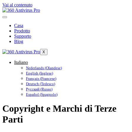
Vai al contenuto
Casa
Prodotto
Supporto
Blog
X
Italiano
Nederlands
(
Olandese
)
English
(
Inglese
)
Français
(
Francese
)
Deutsch
(
Tedesco
)
Русский
(
Russo
)
Español
(
Spagnolo
)
Copyright e Marchi di Terze
Parti