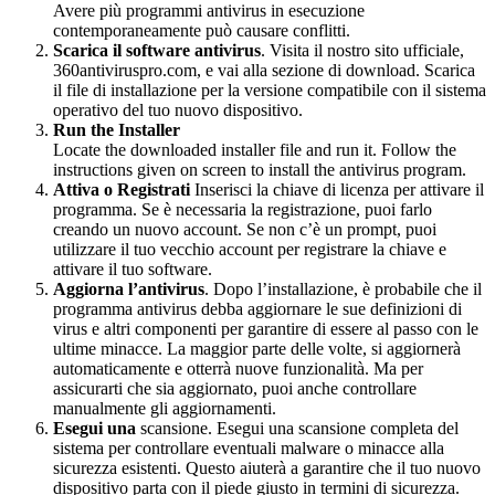
Avere più programmi antivirus in esecuzione
contemporaneamente può causare conflitti.
Scarica il software antivirus
. Visita il nostro sito ufficiale,
360antiviruspro.com, e vai alla sezione di download. Scarica
il file di installazione per la versione compatibile con il sistema
operativo del tuo nuovo dispositivo.
Run the Installer
Locate the downloaded installer file and run it. Follow the
instructions given on screen to install the antivirus program.
Attiva o Registrati
Inserisci la chiave di licenza per attivare il
programma. Se è necessaria la registrazione, puoi farlo
creando un nuovo account. Se non c’è un prompt, puoi
utilizzare il tuo vecchio account per registrare la chiave e
attivare il tuo software.
Aggiorna l’antivirus
. Dopo l’installazione, è probabile che il
programma antivirus debba aggiornare le sue definizioni di
virus e altri componenti per garantire di essere al passo con le
ultime minacce. La maggior parte delle volte, si aggiornerà
automaticamente e otterrà nuove funzionalità. Ma per
assicurarti che sia aggiornato, puoi anche controllare
manualmente gli aggiornamenti.
Esegui una
scansione. Esegui una scansione completa del
sistema per controllare eventuali malware o minacce alla
sicurezza esistenti. Questo aiuterà a garantire che il tuo nuovo
dispositivo parta con il piede giusto in termini di sicurezza.