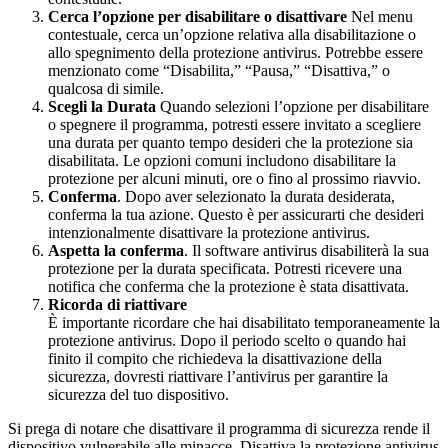
Cerca l’opzione per disabilitare o disattivare
Nel menu
contestuale, cerca un’opzione relativa alla disabilitazione o
allo spegnimento della protezione antivirus. Potrebbe essere
menzionato come “Disabilita,” “Pausa,” “Disattiva,” o
qualcosa di simile.
Scegli la Durata
Quando selezioni l’opzione per disabilitare
o spegnere il programma, potresti essere invitato a scegliere
una durata per quanto tempo desideri che la protezione sia
disabilitata. Le opzioni comuni includono disabilitare la
protezione per alcuni minuti, ore o fino al prossimo riavvio.
Conferma
. Dopo aver selezionato la durata desiderata,
conferma la tua azione. Questo è per assicurarti che desideri
intenzionalmente disattivare la protezione antivirus.
Aspetta la conferma
. Il software antivirus disabiliterà la sua
protezione per la durata specificata. Potresti ricevere una
notifica che conferma che la protezione è stata disattivata.
Ricorda di riattivare
È importante ricordare che hai disabilitato temporaneamente la
protezione antivirus. Dopo il periodo scelto o quando hai
finito il compito che richiedeva la disattivazione della
sicurezza, dovresti riattivare l’antivirus per garantire la
sicurezza del tuo dispositivo.
Si prega di notare che disattivare il programma di sicurezza rende il
dispositivo vulnerabile alle minacce. Disattiva la protezione antivirus