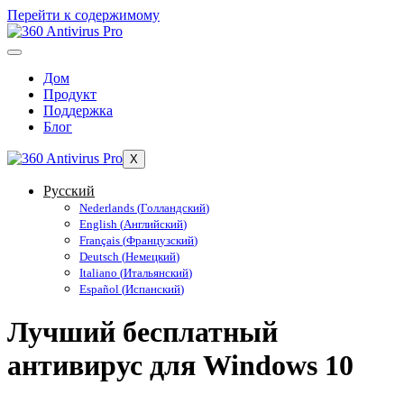
Перейти к содержимому
Дом
Продукт
Поддержка
Блог
X
Русский
Nederlands
(
Голландский
)
English
(
Английский
)
Français
(
Французский
)
Deutsch
(
Немецкий
)
Italiano
(
Итальянский
)
Español
(
Испанский
)
Лучший бесплатный
антивирус для Windows 10