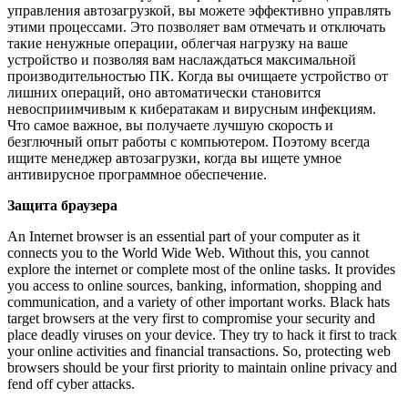
управления автозагрузкой, вы можете эффективно управлять
этими процессами. Это позволяет вам отмечать и отключать
такие ненужные операции, облегчая нагрузку на ваше
устройство и позволяя вам наслаждаться максимальной
производительностью ПК. Когда вы очищаете устройство от
лишних операций, оно автоматически становится
невосприимчивым к кибератакам и вирусным инфекциям.
Что самое важное, вы получаете лучшую скорость и
безглючный опыт работы с компьютером. Поэтому всегда
ищите менеджер автозагрузки, когда вы ищете умное
антивирусное программное обеспечение.
Защита браузера
An Internet browser is an essential part of your computer as it
connects you to the World Wide Web. Without this, you cannot
explore the internet or complete most of the online tasks. It provides
you access to online sources, banking, information, shopping and
communication, and a variety of other important works. Black hats
target browsers at the very first to compromise your security and
place deadly viruses on your device. They try to hack it first to track
your online activities and financial transactions. So, protecting web
browsers should be your first priority to maintain online privacy and
fend off cyber attacks.